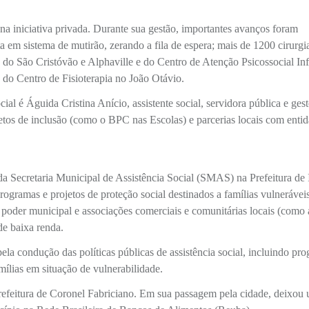
na iniciativa privada. Durante sua gestão, importantes avanços foram
a em sistema de mutirão, zerando a fila de espera; mais de 1200 cirurgia
 do São Cristóvão e Alphaville e do Centro de Atenção Psicossocial Inf
do Centro de Fisioterapia no João Otávio.
al é Águida Cristina Anício, assistente social, servidora pública e ges
jetos de inclusão (como o BPC nas Escolas) e parcerias locais com enti
 Secretaria Municipal de Assistência Social (SMAS) na Prefeitura de 
ogramas e projetos de proteção social destinados a famílias vulnerávei
o poder municipal e associações comerciais e comunitárias locais (como 
de baixa renda.
a condução das políticas públicas de assistência social, incluindo pr
amílias em situação de vulnerabilidade.
refeitura de Coronel Fabriciano. Em sua passagem pela cidade, deixou