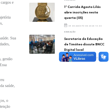
 cargos e
1ª Corrida Agosto Lilás
abre inscrições nesta
jetória
quarta (05)
s,
05 DE AGOSTO DE 2026 10:44
EDUCAÇÃO
 saúde. Sua
Secretaria de Educação
idades,
de Timóteo discute BNCC
Digital local
05 DE AGOSTO DE 2026 10:40
, gestão
 Essa
ceu
 da saúde,
ços, o
atenção