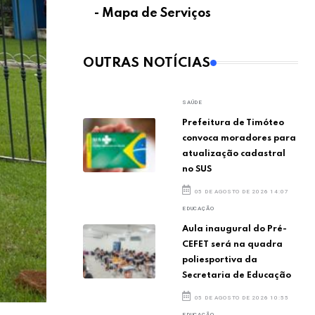
- Mapa de Serviços
OUTRAS NOTÍCIAS
SAÚDE
Prefeitura de Timóteo
convoca moradores para
atualização cadastral
no SUS
05 DE AGOSTO DE 2026 14:07
EDUCAÇÃO
Aula inaugural do Pré-
CEFET será na quadra
poliesportiva da
Secretaria de Educação
05 DE AGOSTO DE 2026 10:55
EDUCAÇÃO