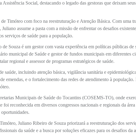
 Assistência Social, destacando o legado das gestoras que deixam seus
e de Timóteo com foco na reestruturação e Atenção Básica. Com uma tra
 Juliano assume a pasta com a missão de enfrentar os desafios existente
os serviços de saúde para a população.
o de Souza é um gestor com vasta experiência em políticas públicas de
tário municipal de Saúde e gestor de fundos municipais em diferentes c
talar regional e assessor de programas estratégicos de saúde.
e saúde, incluindo atenção básica, vigilância sanitária e epidemiológica
 de emendas, e o fortalecimento das redes de atendimento à população.
óteo.
ecretarias Municipais de Saúde do Tocantins (COSEMS-TO), onde exer
nte foi reconhecida em diversos congressos nacionais e regionais da área
s oportunidades.
imóteo, Juliano Ribeiro de Souza priorizará a reestruturação dos servi
ssionais da saúde e a busca por soluções eficazes para os desafios da 