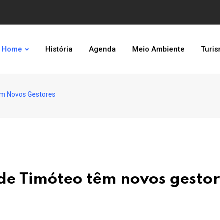
Home
História
Agenda
Meio Ambiente
Turi
êm Novos Gestores
 de Timóteo têm novos gesto