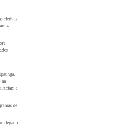
s eletivas
anto-
tora
dades
Ipatinga.
s na
a Aciapi e
ogramas de
 um legado