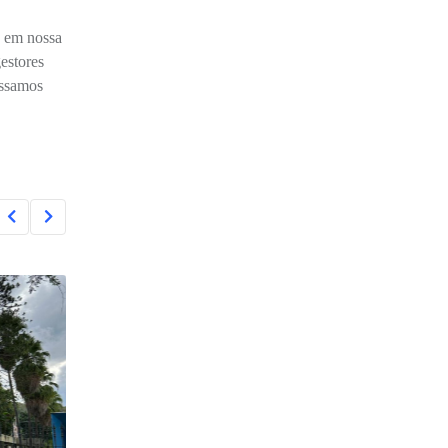
s em nossa
estores
ossamos