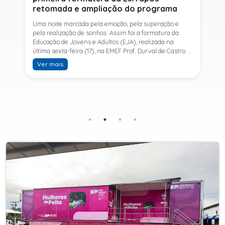
retomada e ampliação do programa
Uma noite marcada pela emoção, pela superação e
pela realização de sonhos. Assim foi a formatura da
Educação de Jovens e Adultos (EJA), realizada na
última sexta-feira (17), na EMEF Prof. Durval de Castro. A
cerimônia celebrou a conclusão dos estudos de 53
Ver mais
alunos e entrou para a história ao marcar a primeira
formatura do Ensino Fundamental II e do Ensino Médio
desde a retomada e ampliação da modalidade no
município.A retomada da EJA foi viabilizada por meio
da parceria entre a Prefeitura de Sete Barras, por
intermédio da Secretaria Municipal de Educação, e o
SESI, ampliando o acesso à educação e oferecendo uma
nova oportunidade para jovens e adultos que decidiram
retomar os estudos.A última turma da Educação de
Jovens e Adultos formada pelo município foi em 2016,
contemplando apenas o Ensino Fundamental I (1º ao 5º
ano). Após nove anos, a modalidade voltou a ser
oferecida em Sete Barras e, a partir de agosto de 2025,
passou por uma importante ampliação. Em parceria
com o SESI, a Prefeitura passou a disponibilizar também
o Ensino Fundamental II (6º ao 9º ano) e o Ensino
Médio, ampliando significativamente as oportunidades
para que jovens e adultos concluam sua formação.A