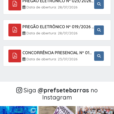
PREGÃO ELETRÔNICO Nº 023/2026 - AQUISIÇÃO DE ENXOVAL INFANTIL, EM ATENDIMENTO À SECRETARIA MUNICIPAL DE EDUCAÇÃO, ATRAVÉS DO SISTEMA DE REGISTRO DE PREÇOS (SRP).
Data de abertura: 28/07/2026
PREGÃO ELETRÔNICO Nº 019/2026 - CONTRATAÇÃO DE EMPRESA ESPECIALIZADA PARA A PRESTAÇÃO DE SERVIÇOS VETERINÁRIOS CLÍNICOS E CIRÚRGICOS, COM FOCO EM AÇÕES DE SAÚDE PÚBLICA, BEM-ESTAR ANIMAL E CONTROLE POPULACIONAL ÉTICO DE CÃES E GATOS, EM ATENDIMENTO À
Data de abertura: 28/07/2026
CONCORRÊNCIA PRESENCIAL Nº 018/2026 - PAVIMENTAÇÃO ASFÁLTICA NO BAIRRO VOTUPOCA ? ESTRADA DA RAPOSA, NO MUNICÍPIO DE SETE BARRAS/SP
Data de abertura: 23/07/2026
Siga
@‌prefsetebarras
no
Instagram