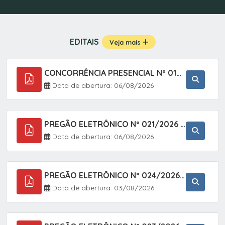
EDITAIS
Veja mais
CONCORRÊNCIA PRESENCIAL Nº 019/2025 - PAVIMENTAÇÃO ASFÁLTICA EM TRECHO DA RUA 2 NO BAIRRO VILA SOARES NO MUNICÍPIO DE SETE BARRAS/SP.
Data de abertura: 06/08/2026
PREGÃO ELETRÔNICO Nº 021/2026 - AQUISIÇÃO DE CONTENTORES E CARRINHOS, DESTINADOS A COLETIVA E MANEJO DE RESÍDUOS SÓLIDOS, ATRAVÉS DO SISTEMA DE REGISTRO DE PREÇOS (SRP)
Data de abertura: 06/08/2026
PREGÃO ELETRÔNICO Nº 024/2026 - AQUISIÇÃO DE GÁS MEDICINAL TIPO OXIGÊNIO (1,00 M3, 3,00 M3 E 10,00 M3), EM ATENDIMENTO À SECRETARIA MUNICIPAL DE SAÚDE, ATRAVÉS DO SISTEMA DE REGISTRO DE PREÇOS (SRP)
Data de abertura: 03/08/2026