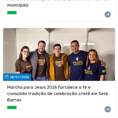
Cultura, Esporte e Lazer, Paulo Thomas, prestigiou os
municipais
formandos e destacou a importância da educação como
ferramenta de transformação social. "A educação abre
portas, transforma histórias e cria oportunidades. A
retomada e a ampliação da EJA representam um
compromisso da nossa gestão com a inclusão,
oferecendo a jovens e adultos a oportunidade de
concluir seus estudos e construir um futuro melhor.
Cada certificado entregue simboliza esforço,
determinação e a certeza de que investir em educação
é investir no desenvolvimento de Sete Barras."A
Prefeitura de Sete Barras também agradeceu ao SESI,
parceiro fundamental na retomada e ampliação da
Educação de Jovens e Adultos, aos professores, à
equipe da Secretaria Municipal de Educação e a todos
os profissionais que contribuíram para que esse
28/07/2026
importante projeto voltasse a transformar a vida de
dezenas de famílias.
Marcha para Jesus 2026 fortalece a fé e
consolida tradição de celebração cristã em Sete
Barras