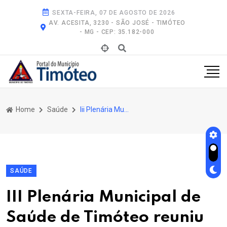
SEXTA-FEIRA, 07 DE AGOSTO DE 2026
AV. ACESITA, 3230 - SÃO JOSÉ - TIMÓTEO
- MG - CEP: 35.182-000
Home
Saúde
Iii Plenária Municipal de Saúde de Timóteo Reuniu Comunidade e Gestores Para Debater Avanços e Desafios do Sus
SAÚDE
III Plenária Municipal de
Saúde de Timóteo reuniu