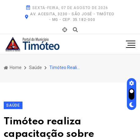
SEXTA-FEIRA, 07 DE AGOSTO DE 2026
AV. ACESITA, 3230 - SÃO JOSÉ - TIMÓTEO
- MG - CEP: 35.182-000
Home
Saúde
Timóteo Realiza Capacitação Sobre Implanon
SAÚDE
Timóteo realiza
capacitação sobre