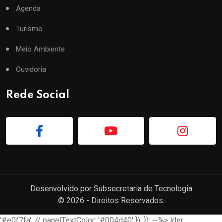
Agenda
Turismo
Meio Ambiente
Ouvidoria
Rede Social
Desenvolvido por
Subsecretaria de Tecnologia
©
2026
- Direitos Reservados.
'#e0f7fa', // panelTextColor: '#004d40' }); }); --%> lder