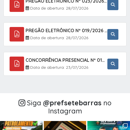
PREGÃO ELETRÔNICO Nº 023/2026 - AQUISIÇÃO DE ENXOVAL INFANTIL, EM ATENDIMENTO À SECRETARIA MUNICIPAL DE EDUCAÇÃO, ATRAVÉS DO SISTEMA DE REGISTRO DE PREÇOS (SRP).
Data de abertura: 28/07/2026
PREGÃO ELETRÔNICO Nº 019/2026 - CONTRATAÇÃO DE EMPRESA ESPECIALIZADA PARA A PRESTAÇÃO DE SERVIÇOS VETERINÁRIOS CLÍNICOS E CIRÚRGICOS, COM FOCO EM AÇÕES DE SAÚDE PÚBLICA, BEM-ESTAR ANIMAL E CONTROLE POPULACIONAL ÉTICO DE CÃES E GATOS, EM ATENDIMENTO À
Data de abertura: 28/07/2026
CONCORRÊNCIA PRESENCIAL Nº 018/2026 - PAVIMENTAÇÃO ASFÁLTICA NO BAIRRO VOTUPOCA ? ESTRADA DA RAPOSA, NO MUNICÍPIO DE SETE BARRAS/SP
Data de abertura: 23/07/2026
Siga
@‌prefsetebarras
no
Instagram