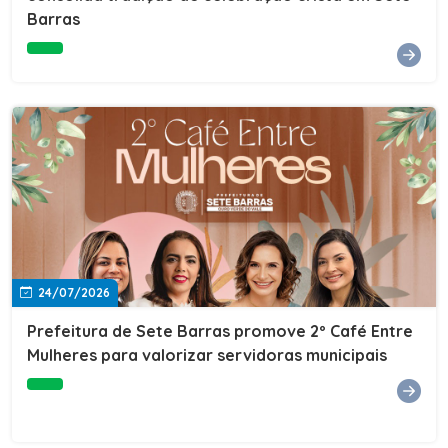
Barras
e do Instituto de Desenvolvimento Profissional
(IDEP).SERVIÇORede de Negócios 7BData: 11 de agosto
(terça-feira)Horário: 18h30Local: Rua Dr. Júlio Prestes,
692 – Centro – Sete Barras/SPPalestrante: Tiago
Ferreira – Especialista em técnicas de vendas Telecom e
fundador da empresa Seu Consultor.Inscrições: FAÇA
AQUI
24/07/2026
Prefeitura de Sete Barras promove 2º Café Entre
Mulheres para valorizar servidoras municipais