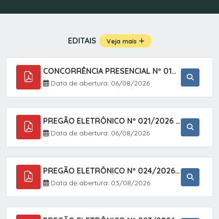
EDITAIS
Veja mais
CONCORRÊNCIA PRESENCIAL Nº 019/2025 - PAVIMENTAÇÃO ASFÁLTICA EM TRECHO DA RUA 2 NO BAIRRO VILA SOARES NO MUNICÍPIO DE SETE BARRAS/SP.
Data de abertura: 06/08/2026
PREGÃO ELETRÔNICO Nº 021/2026 - AQUISIÇÃO DE CONTENTORES E CARRINHOS, DESTINADOS A COLETIVA E MANEJO DE RESÍDUOS SÓLIDOS, ATRAVÉS DO SISTEMA DE REGISTRO DE PREÇOS (SRP)
Data de abertura: 06/08/2026
PREGÃO ELETRÔNICO Nº 024/2026 - AQUISIÇÃO DE GÁS MEDICINAL TIPO OXIGÊNIO (1,00 M3, 3,00 M3 E 10,00 M3), EM ATENDIMENTO À SECRETARIA MUNICIPAL DE SAÚDE, ATRAVÉS DO SISTEMA DE REGISTRO DE PREÇOS (SRP)
Data de abertura: 03/08/2026