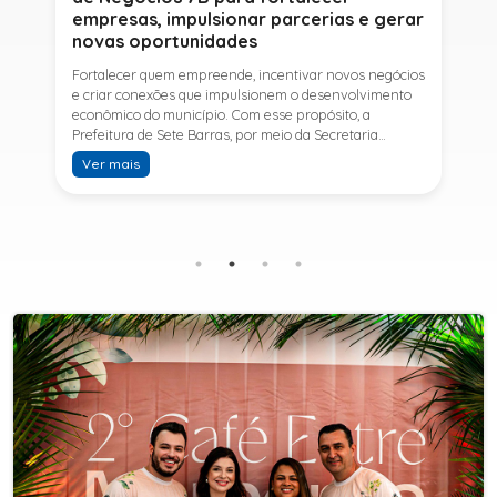
empresas, impulsionar parcerias e gerar
novas oportunidades
Fortalecer quem empreende, incentivar novos negócios
e criar conexões que impulsionem o desenvolvimento
econômico do município. Com esse propósito, a
Prefeitura de Sete Barras, por meio da Secretaria
Municipal de Turismo e Desenvolvimento Econômico,
Ver mais
promove na próxima terça-feira (11) a Rede de Negócios
7B, um encontro voltado a empresários,
empreendedores e profissionais que desejam ampliar
conhecimentos, estabelecer parcerias e identificar
novas oportunidades de crescimento.A programação
contará com a palestra de Tiago Ferreira, especialista
em técnicas de vendas para o setor de
telecomunicações e fundador da empresa Seu
Consultor, que compartilhará estratégias para
aumentar resultados, fortalecer relacionamentos
comerciais e ampliar as oportunidades de
negócios.Para a Secretária Municipal de Turismo e
Desenvolvimento Econômico, Edna Carvalho, a Rede de
Negócios 7B representa mais uma iniciativa da gestão
do Prefeito Ítalo Costa para fortalecer o
empreendedorismo e incentivar o crescimento das
empresas locais. "O Prefeito Ítalo Costa incentiva a