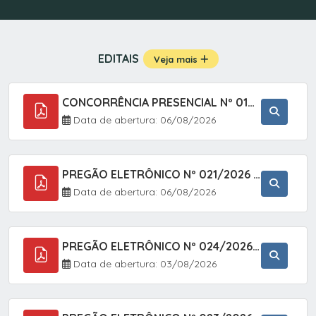
EDITAIS
Veja mais
CONCORRÊNCIA PRESENCIAL Nº 019/2025 - PAVIMENTAÇÃO ASFÁLTICA EM TRECHO DA RUA 2 NO BAIRRO VILA SOARES NO MUNICÍPIO DE SETE BARRAS/SP.
Data de abertura: 06/08/2026
PREGÃO ELETRÔNICO Nº 021/2026 - AQUISIÇÃO DE CONTENTORES E CARRINHOS, DESTINADOS A COLETIVA E MANEJO DE RESÍDUOS SÓLIDOS, ATRAVÉS DO SISTEMA DE REGISTRO DE PREÇOS (SRP)
Data de abertura: 06/08/2026
PREGÃO ELETRÔNICO Nº 024/2026 - AQUISIÇÃO DE GÁS MEDICINAL TIPO OXIGÊNIO (1,00 M3, 3,00 M3 E 10,00 M3), EM ATENDIMENTO À SECRETARIA MUNICIPAL DE SAÚDE, ATRAVÉS DO SISTEMA DE REGISTRO DE PREÇOS (SRP)
Data de abertura: 03/08/2026