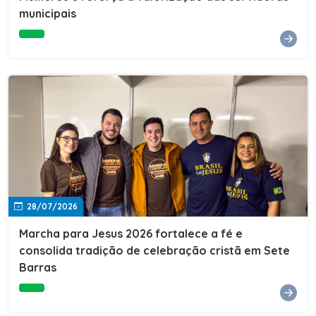
Cultura, Esporte e Lazer, Paulo Thomas, prestigiou os
municipais
formandos e destacou a importância da educação como
ferramenta de transformação social. "A educação abre
portas, transforma histórias e cria oportunidades. A
retomada e a ampliação da EJA representam um
compromisso da nossa gestão com a inclusão,
oferecendo a jovens e adultos a oportunidade de
concluir seus estudos e construir um futuro melhor.
Cada certificado entregue simboliza esforço,
determinação e a certeza de que investir em educação
é investir no desenvolvimento de Sete Barras."A
Prefeitura de Sete Barras também agradeceu ao SESI,
parceiro fundamental na retomada e ampliação da
Educação de Jovens e Adultos, aos professores, à
equipe da Secretaria Municipal de Educação e a todos
os profissionais que contribuíram para que esse
28/07/2026
importante projeto voltasse a transformar a vida de
dezenas de famílias.
Marcha para Jesus 2026 fortalece a fé e
consolida tradição de celebração cristã em Sete
Barras