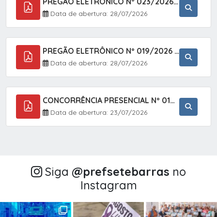
PREGÃO ELETRÔNICO Nº 023/2026 - AQUISIÇÃO DE ENXOVAL INFANTIL, EM ATENDIMENTO À SECRETARIA MUNICIPAL DE EDUCAÇÃO, ATRAVÉS DO SISTEMA DE REGISTRO DE PREÇOS (SRP).
Data de abertura: 28/07/2026
PREGÃO ELETRÔNICO Nº 019/2026 - CONTRATAÇÃO DE EMPRESA ESPECIALIZADA PARA A PRESTAÇÃO DE SERVIÇOS VETERINÁRIOS CLÍNICOS E CIRÚRGICOS, COM FOCO EM AÇÕES DE SAÚDE PÚBLICA, BEM-ESTAR ANIMAL E CONTROLE POPULACIONAL ÉTICO DE CÃES E GATOS, EM ATENDIMENTO À
Data de abertura: 28/07/2026
CONCORRÊNCIA PRESENCIAL Nº 018/2026 - PAVIMENTAÇÃO ASFÁLTICA NO BAIRRO VOTUPOCA ? ESTRADA DA RAPOSA, NO MUNICÍPIO DE SETE BARRAS/SP
Data de abertura: 23/07/2026
Siga
@‌prefsetebarras
no
Instagram