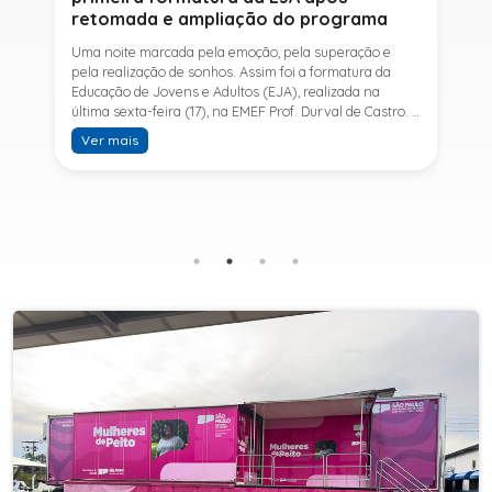
retomada e ampliação do programa
Uma noite marcada pela emoção, pela superação e
pela realização de sonhos. Assim foi a formatura da
Educação de Jovens e Adultos (EJA), realizada na
última sexta-feira (17), na EMEF Prof. Durval de Castro. A
cerimônia celebrou a conclusão dos estudos de 53
Ver mais
alunos e entrou para a história ao marcar a primeira
formatura do Ensino Fundamental II e do Ensino Médio
desde a retomada e ampliação da modalidade no
município.A retomada da EJA foi viabilizada por meio
da parceria entre a Prefeitura de Sete Barras, por
intermédio da Secretaria Municipal de Educação, e o
SESI, ampliando o acesso à educação e oferecendo uma
nova oportunidade para jovens e adultos que decidiram
retomar os estudos.A última turma da Educação de
Jovens e Adultos formada pelo município foi em 2016,
contemplando apenas o Ensino Fundamental I (1º ao 5º
ano). Após nove anos, a modalidade voltou a ser
oferecida em Sete Barras e, a partir de agosto de 2025,
passou por uma importante ampliação. Em parceria
com o SESI, a Prefeitura passou a disponibilizar também
o Ensino Fundamental II (6º ao 9º ano) e o Ensino
Médio, ampliando significativamente as oportunidades
para que jovens e adultos concluam sua formação.A