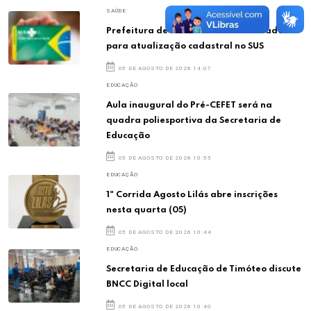
SAÚDE
Prefeitura de Timóteo convoca moradores
para atualização cadastral no SUS
05 DE AGOSTO DE 2026 14:07
EDUCAÇÃO
Aula inaugural do Pré-CEFET será na
quadra poliesportiva da Secretaria de
Educação
05 DE AGOSTO DE 2026 10:55
EDUCAÇÃO
1ª Corrida Agosto Lilás abre inscrições
nesta quarta (05)
05 DE AGOSTO DE 2026 10:44
EDUCAÇÃO
Secretaria de Educação de Timóteo discute
BNCC Digital local
05 DE AGOSTO DE 2026 10:40